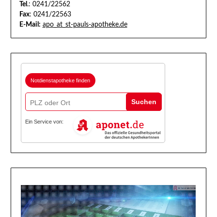
Tel
.: 0241/22562
Fax
: 0241/22563
E-Mail:
apo_at_st-pauls-apotheke.de
Notdienstapotheke finden
Suchen
Ein Service von: